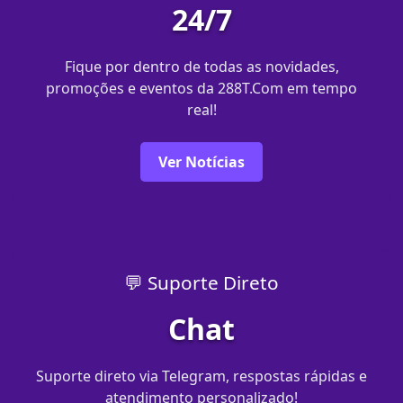
24/7
Fique por dentro de todas as novidades,
promoções e eventos da 288T.Com em tempo
real!
Ver Notícias
💬 Suporte Direto
Chat
Suporte direto via Telegram, respostas rápidas e
atendimento personalizado!