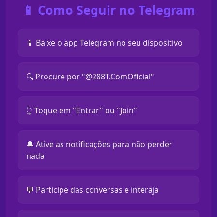
📱 Como Seguir no Telegram
📱 Baixe o app Telegram no seu dispositivo
🔍 Procure por "@288T.ComOficial"
👆 Toque em "Entrar" ou "Join"
🔔 Ative as notificações para não perder
nada
💬 Participe das conversas e interaja