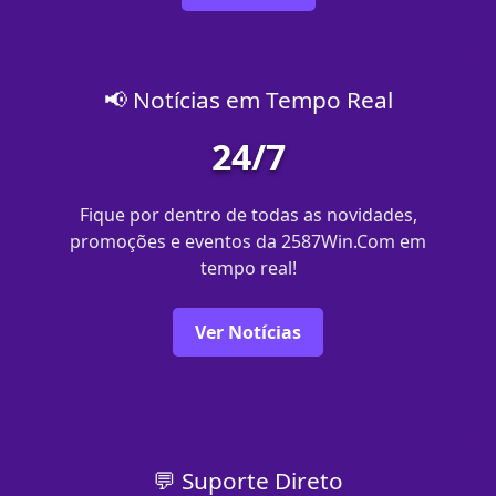
📢 Notícias em Tempo Real
24/7
Fique por dentro de todas as novidades,
promoções e eventos da 2587Win.Com em
tempo real!
Ver Notícias
💬 Suporte Direto