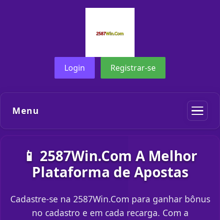
Login
Registrar-se
Menu
📱 2587Win.Com A Melhor
Plataforma de Apostas
Cadastre-se na 2587Win.Com para ganhar bônus
no cadastro e em cada recarga. Com a