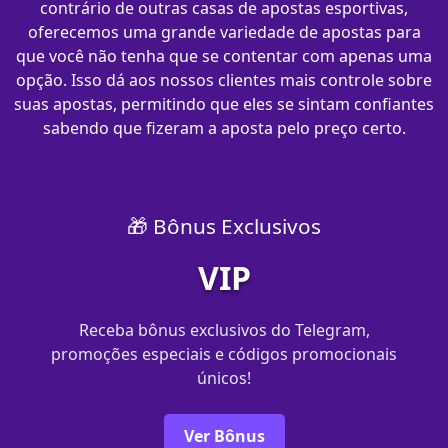
contrário de outras casas de apostas esportivas,
oferecemos uma grande variedade de apostas para
que você não tenha que se contentar com apenas uma
opção. Isso dá aos nossos clientes mais controle sobre
suas apostas, permitindo que eles se sintam confiantes
sabendo que fizeram a aposta pelo preço certo.
🎁 Bônus Exclusivos
VIP
Receba bônus exclusivos do Telegram,
promoções especiais e códigos promocionais
únicos!
Ver Bônus