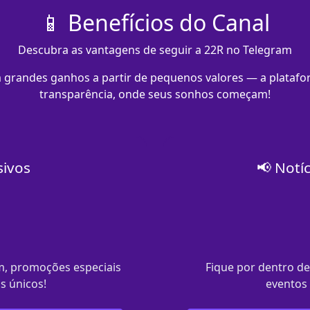
📱 Benefícios do Canal
Descubra as vantagens de seguir a 22R no Telegram
 grandes ganhos a partir de pequenos valores — a plataforma
transparência, onde seus sonhos começam!
sivos
📢 Notí
m, promoções especiais
Fique por dentro d
s únicos!
eventos