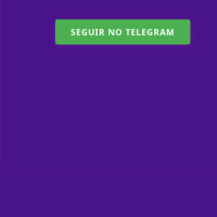
SEGUIR NO TELEGRAM