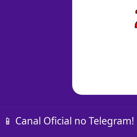
📱 Canal Oficial no Telegram!