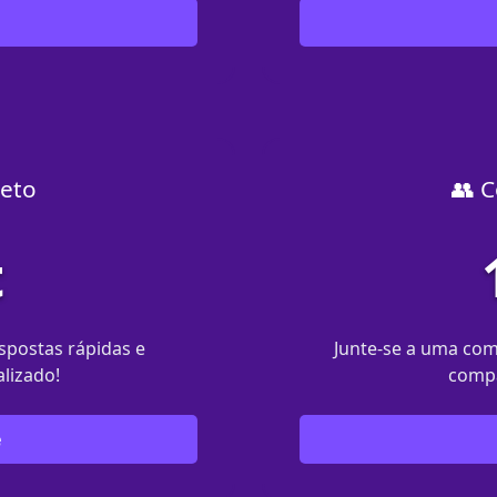
reto
👥 
t
espostas rápidas e
Junte-se a uma com
lizado!
compa
e