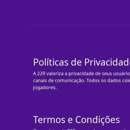
Políticas de Privacida
A 22R valoriza a privacidade de seus usuár
canais de comunicação. Todos os dados cole
jogadores.
Termos e Condições