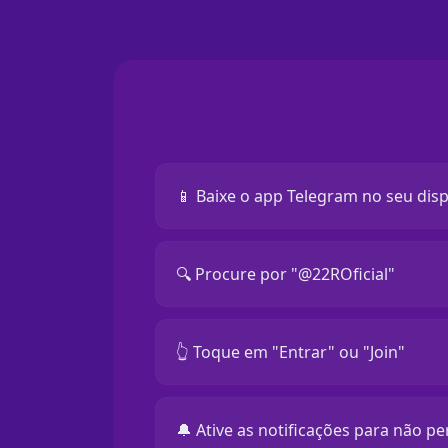
📱 Baixe o app Telegram no seu disp
🔍 Procure por "@22ROficial"
👆 Toque em "Entrar" ou "Join"
🔔 Ative as notificações para não p