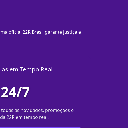
 oficial 22R Brasil garante justiça e
cias em Tempo Real
24/7
e todas as novidades, promoções e
 da 22R em tempo real!