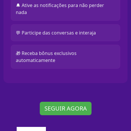
🔔 Ative as notificações para não perder
nada
💬 Participe das conversas e interaja
🎁 Receba bônus exclusivos
automaticamente
SEGUIR AGORA