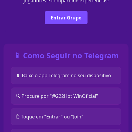
jogadores e compartilhe experiências!
Entrar Grupo
📱 Como Seguir no Telegram
📱 Baixe o app Telegram no seu dispositivo
🔍 Procure por "@222Hot WinOficial"
👆 Toque em "Entrar" ou "Join"