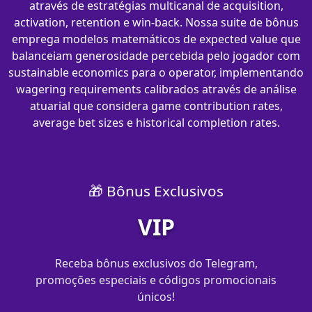
através de estratégias multicanal de acquisition,
activation, retention e win-back. Nossa suite de bônus
emprega modelos matemáticos de expected value que
balanceiam generosidade percebida pelo jogador com
sustainable economics para o operator, implementando
wagering requirements calibrados através de análise
atuarial que considera game contribution rates,
average bet sizes e historical completion rates.
🎁 Bônus Exclusivos
VIP
Receba bônus exclusivos do Telegram,
promoções especiais e códigos promocionais
únicos!