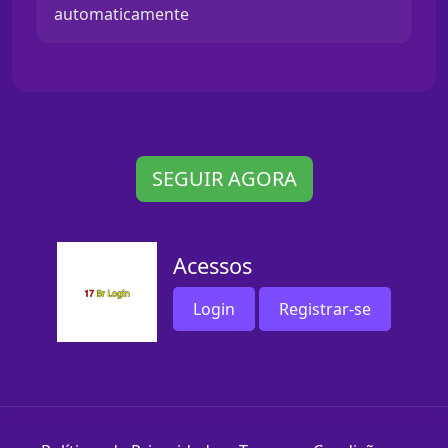
automaticamente
SEGUIR AGORA
Acessos
Login
Registrar-se