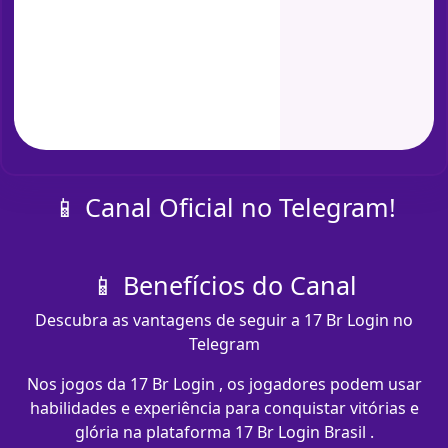
📱 Canal Oficial no Telegram!
📱 Benefícios do Canal
Descubra as vantagens de seguir a 17 Br Login no
Telegram
Nos jogos da 17 Br Login , os jogadores podem usar
habilidades e experiência para conquistar vitórias e
glória na plataforma 17 Br Login Brasil .