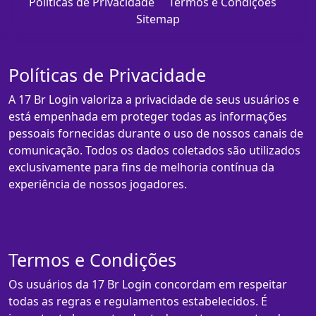
Políticas de Privacidade
Termos e Condições
Sitemap
Políticas de Privacidade
A 17 Br Login valoriza a privacidade de seus usuários e
está empenhada em proteger todas as informações
pessoais fornecidas durante o uso de nossos canais de
comunicação. Todos os dados coletados são utilizados
exclusivamente para fins de melhoria contínua da
experiência de nossos jogadores.
Termos e Condições
Os usuários da 17 Br Login concordam em respeitar
todas as regras e regulamentos estabelecidos. É