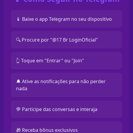
📱 Baixe o app Telegram no seu dispositivo
🔍 Procure por "@17 Br LoginOficial"
👆 Toque em "Entrar" ou "Join"
🔔 Ative as notificações para não perder
nada
💬 Participe das conversas e interaja
🎁 Receba bônus exclusivos