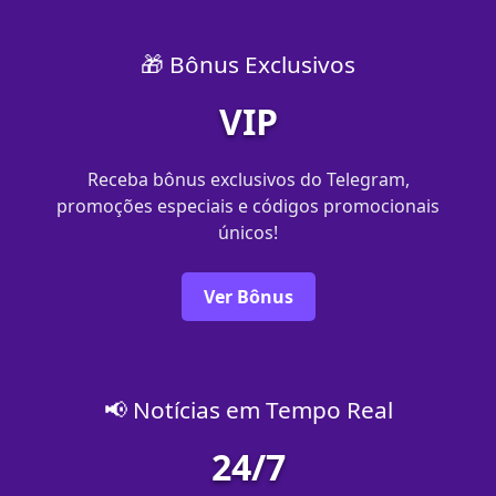
🎁 Bônus Exclusivos
VIP
Receba bônus exclusivos do Telegram,
promoções especiais e códigos promocionais
únicos!
Ver Bônus
📢 Notícias em Tempo Real
24/7