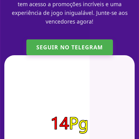
tem acesso a promoções incríveis e uma
experiência de jogo inigualável. Junte-se aos
vencedores agora!
SEGUIR NO TELEGRAM