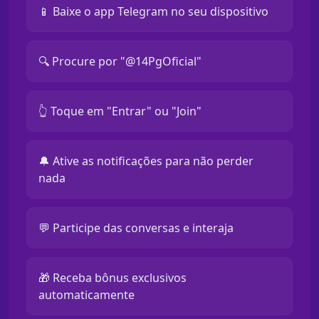
📱 Baixe o app Telegram no seu dispositivo
🔍 Procure por "@14PgOficial"
👆 Toque em "Entrar" ou "Join"
🔔 Ative as notificações para não perder
nada
💬 Participe das conversas e interaja
🎁 Receba bônus exclusivos
automaticamente