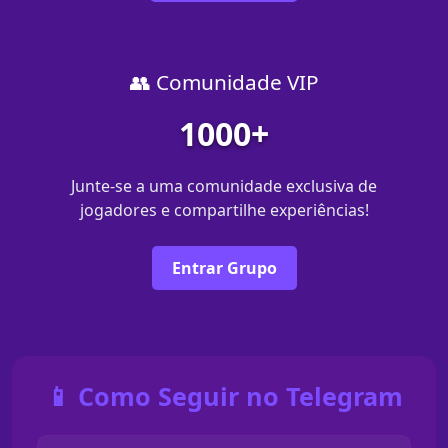
👥 Comunidade VIP
1000+
Junte-se a uma comunidade exclusiva de
jogadores e compartilhe experiências!
Entrar Grupo
📱 Como Seguir no Telegram