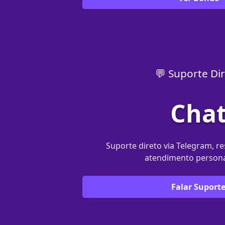
💬 Suporte Di
Cha
Suporte direto via Telegram, r
atendimento persona
Falar Suport