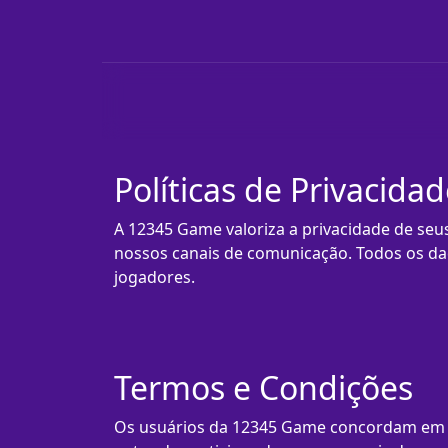
Políticas de Privacida
A 12345 Game valoriza a privacidade de se
nossos canais de comunicação. Todos os dad
jogadores.
Termos e Condições
Os usuários da 12345 Game concordam em re