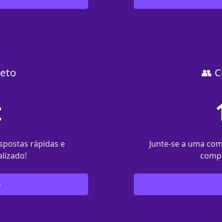
reto
👥 
t
espostas rápidas e
Junte-se a uma com
lizado!
compa
e