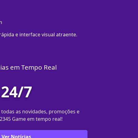
m
pida e interface visual atraente.
cias em Tempo Real
24/7
e todas as novidades, promoções e
12345 Game em tempo real!
Ver Notícias