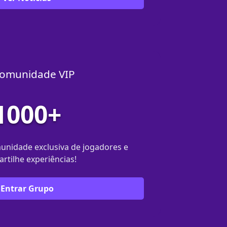
Comunidade VIP
1000+
unidade exclusiva de jogadores e
rtilhe experiências!
Entrar Grupo