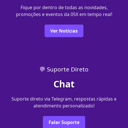
Fique por dentro de todas as novidades,
promoções e eventos da 05X em tempo real!
Ver Notícias
💬 Suporte Direto
Chat
Suporte direto via Telegram, respostas rápidas e
atendimento personalizado!
Falar Suporte