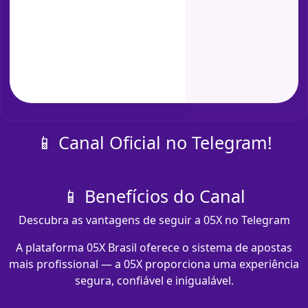
📱 Canal Oficial no Telegram!
📱 Benefícios do Canal
Descubra as vantagens de seguir a 05X no Telegram
A plataforma 05X Brasil oferece o sistema de apostas
mais profissional — a 05X proporciona uma experiência
segura, confiável e inigualável.