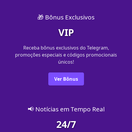
🎁 Bônus Exclusivos
VIP
Receba bônus exclusivos do Telegram,
promoções especiais e códigos promocionais
únicos!
Ver Bônus
📢 Notícias em Tempo Real
24/7