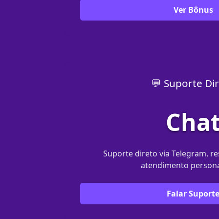
Ver Bônus
💬 Suporte Di
Cha
Suporte direto via Telegram, r
atendimento persona
Falar Suport