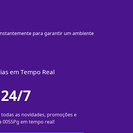
constantemente para garantir um ambiente
cias em Tempo Real
24/7
e todas as novidades, promoções e
a 0055Pg em tempo real!