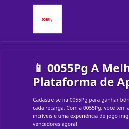
📱 0055Pg A Mel
Plataforma de A
Cadastre-se na 0055Pg para ganhar bôn
cada recarga. Com a 0055Pg, você tem 
incríveis e uma experiência de jogo inig
vencedores agora!