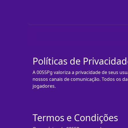
Políticas de Privacida
A 0055Pg valoriza a privacidade de seus us
nossos canais de comunicação. Todos os dad
jogadores.
Termos e Condições