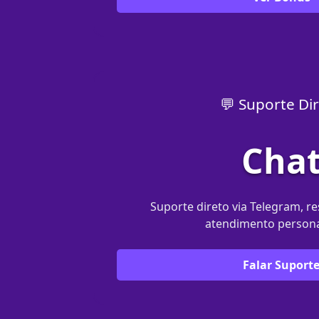
💬 Suporte Di
Cha
Suporte direto via Telegram, r
atendimento persona
Falar Suport