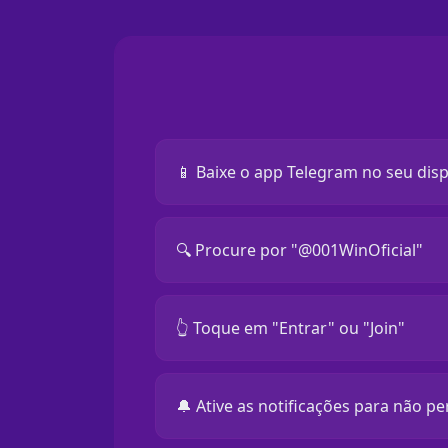
📱 Baixe o app Telegram no seu disp
🔍 Procure por "@001WinOficial"
👆 Toque em "Entrar" ou "Join"
🔔 Ative as notificações para não p