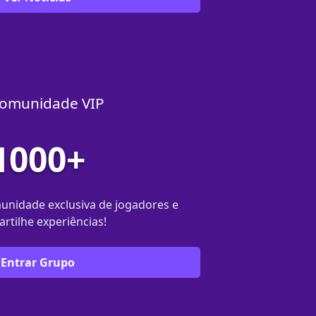
Comunidade VIP
1000+
unidade exclusiva de jogadores e
rtilhe experiências!
Entrar Grupo