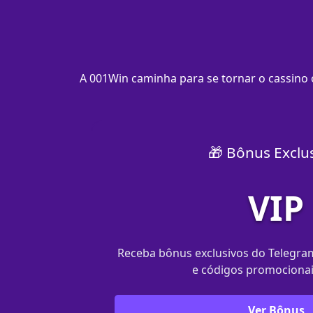
A 001Win caminha para se tornar o cassino 
🎁 Bônus Exclu
VIP
Receba bônus exclusivos do Telegra
e códigos promocionai
Ver Bônus