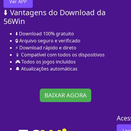
Ver APP
⬇️ Vantagens do Download da
56Win
⬇️ Download 100% gratuito
🔒 Arquivo seguro e verificado
⚡ Download rápido e direto
📱 Compatível com todos os dispositivos
🎮 Todos os jogos incluídos
🔔 Atualizações automáticas
BAIXAR AGORA
Aces
Log